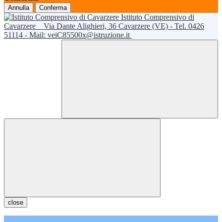
Annulla
Conferma
Istituto Comprensivo di
Cavarzere
Via Dante Alighieri, 36 Cavarzere (VE) - Tel. 0426
51114 - Mail: veiC85500x@istruzione.it
close