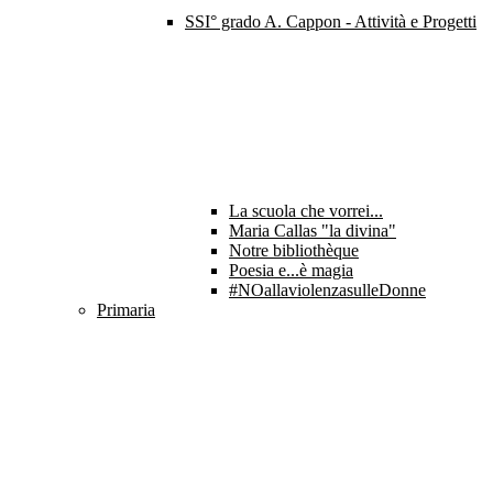
SSI° grado A. Cappon - Attività e Progetti
La scuola che vorrei...
Maria Callas "la divina"
Notre bibliothèque
Poesia e...è magia
#NOallaviolenzasulleDonne
Primaria