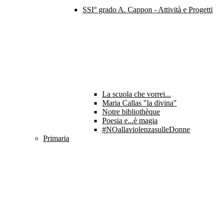
SSI° grado A. Cappon - Attività e Progetti
La scuola che vorrei...
Maria Callas "la divina"
Notre bibliothèque
Poesia e...è magia
#NOallaviolenzasulleDonne
Primaria