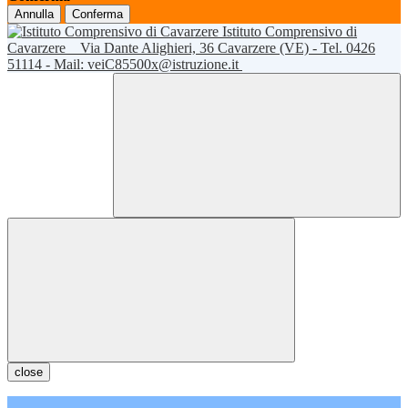
Annulla
Conferma
Istituto Comprensivo di
Cavarzere
Via Dante Alighieri, 36 Cavarzere (VE) - Tel. 0426
51114 - Mail: veiC85500x@istruzione.it
close