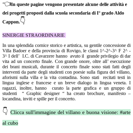
👈
In queste pagine vengono presentate alcune delle attività e
dei progetti proposti dalla scuola secondaria di I° grado Aldo
👇
Cappon
.
SINERGIE STRAORDINARIE
In una splendida cornice storico e artistica, su gentile concessione di
Villa Badoer e della provincia di Rovigo, le classi 1^-2^-3^ F 2^ -
3^ I dell’ I.C. di Cavarzere hanno avuto il grande privilegio di dar
vita ad un concerto finale. Con grande onore, oltre all’ esecuzione
dei brani musicali, durante il concerto finale sono stati fatti degli
interventi da parte degli studenti con poesie sulla figura del villano,
aforismi sulla villa e la vita contadina. Sono stati recitati testi in
lingua inglese e francese e un breve dialogo in lingua veneta. I
ragazzi, inoltre, hanno curato la parte grafica e un gruppo di
studenti “ Graphic designer “ ha creato brochure, manifesto –
locandina, inviti e spille per il concerto.
👇
Clicca sull'immagine del villano e buona visione: #arte
al cubo