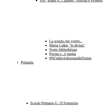
SSI° grado A. Cappon - Attività e Progetti
La scuola che vorrei...
Maria Callas "la divina"
Notre bibliothèque
Poesia e...è magia
#NOallaviolenzasulleDonne
Primaria
Scuola Primaria G. D'Annunzio