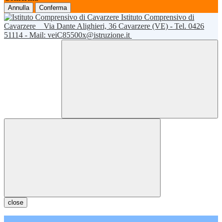
Annulla
Conferma
Istituto Comprensivo di
Cavarzere
Via Dante Alighieri, 36 Cavarzere (VE) - Tel. 0426
51114 - Mail: veiC85500x@istruzione.it
close