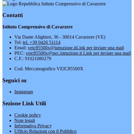
Istituto Comprensivo di Cavarzere
Contatti
Istituto Comprensivo di Cavarzere
Via Dante Alighieri, 36 - 30014 Cavarzere (VE)
Tel:
tel. +39 0426 51114
Email:
veic85500x@istruzione.it
Link per inviare una mail
PEC:
veic85500x@pec.istruzione.it
Link per inviare una mail
C.F.: 91021080279
Cod. Meccanografico VEIC85500X
Seguici su
Instagram
Sezione Link Utili
Cookie policy
Note legali
Informativa Privacy
Ufficio Relazioni con il Pubblico