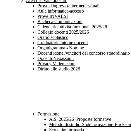
Area riservata docenti
Prove d'ingresso-intermedie-finali
Aula informatica-accesso
Prove INVALSI
Bacheca Comunicazioni
Calendario attività funzionali 2025/26
Collegio docenti 2025/2026
Orario scolastico
Graduatorie interne docenti
Organigramma - Nomine
Docenti idonei/vincitori del concorso straordinario
Docenti Neoassunti
Privacy Vademecum
Diritto allo studio 2026
Formazione
A.S. 2025/26_Proposte formative
Metodo di studio-Slide formazione-Erickson
Screening primaria