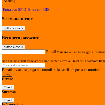
-
Entra con SPID
Entra con CIE
Seleziona utente
button close
×
Recupero password
button close
×
E-mail
Verrà inviato un messaggio all'indirizz
Non hai una e-mail associata al nome utente? Effettua il reset della password tram
E-mail inviata, si prega di controllare la casella di posta elettronica!
Errore
Chiudi
Successo
Chiudi
Informazione