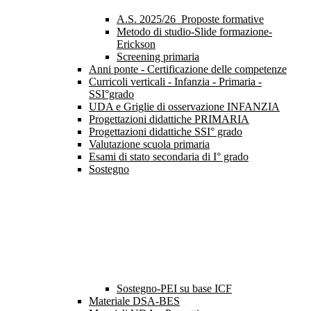
A.S. 2025/26_Proposte formative
Metodo di studio-Slide formazione-
Erickson
Screening primaria
Anni ponte - Certificazione delle competenze
Curricoli verticali - Infanzia - Primaria -
SSI°grado
UDA e Griglie di osservazione INFANZIA
Progettazioni didattiche PRIMARIA
Progettazioni didattiche SSI° grado
Valutazione scuola primaria
Esami di stato secondaria di I° grado
Sostegno
Sostegno-PEI su base ICF
Materiale DSA-BES