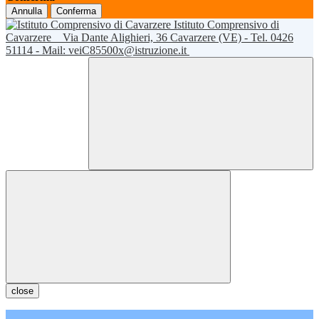
Annulla
Conferma
Istituto Comprensivo di
Cavarzere
Via Dante Alighieri, 36 Cavarzere (VE) - Tel. 0426
51114 - Mail: veiC85500x@istruzione.it
close