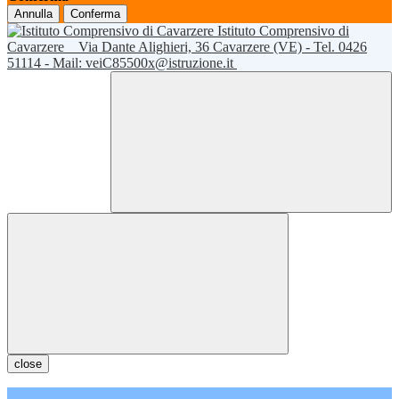
Annulla
Conferma
Istituto Comprensivo di
Cavarzere
Via Dante Alighieri, 36 Cavarzere (VE) - Tel. 0426
51114 - Mail: veiC85500x@istruzione.it
close