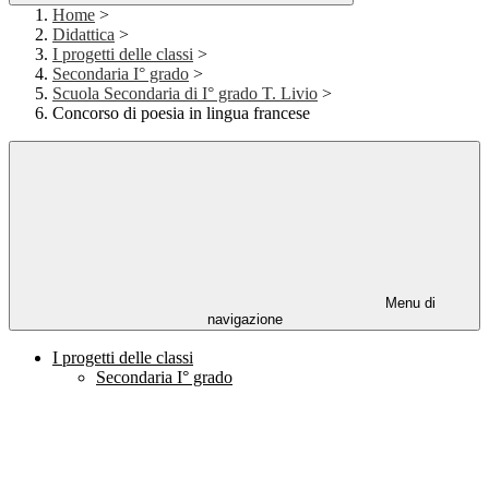
Home
>
Didattica
>
I progetti delle classi
>
Secondaria I° grado
>
Scuola Secondaria di I° grado T. Livio
>
Concorso di poesia in lingua francese
Menu di
navigazione
I progetti delle classi
Secondaria I° grado