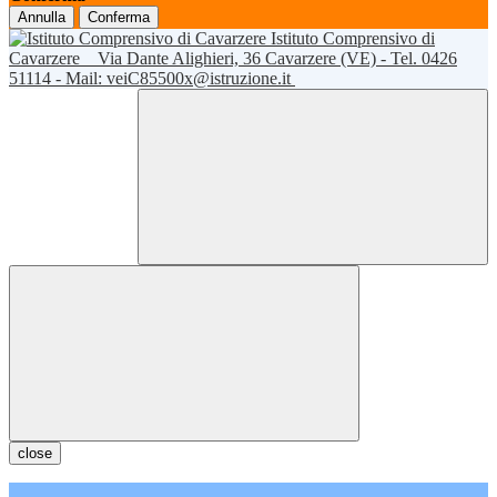
Annulla
Conferma
Istituto Comprensivo di
Cavarzere
Via Dante Alighieri, 36 Cavarzere (VE) - Tel. 0426
51114 - Mail: veiC85500x@istruzione.it
close