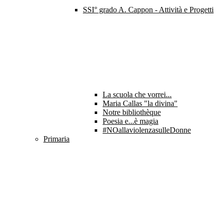
SSI° grado A. Cappon - Attività e Progetti
La scuola che vorrei...
Maria Callas "la divina"
Notre bibliothèque
Poesia e...è magia
#NOallaviolenzasulleDonne
Primaria