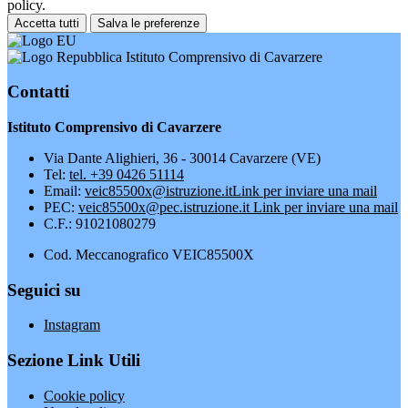
policy.
Accetta tutti
Salva le preferenze
Istituto Comprensivo di Cavarzere
Contatti
Istituto Comprensivo di Cavarzere
Via Dante Alighieri, 36 - 30014 Cavarzere (VE)
Tel:
tel. +39 0426 51114
Email:
veic85500x@istruzione.it
Link per inviare una mail
PEC:
veic85500x@pec.istruzione.it
Link per inviare una mail
C.F.: 91021080279
Cod. Meccanografico VEIC85500X
Seguici su
Instagram
Sezione Link Utili
Cookie policy