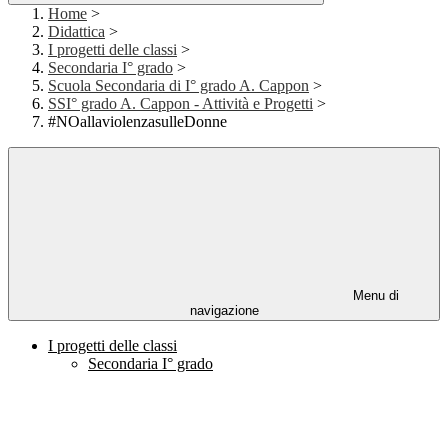
Home
>
Didattica
>
I progetti delle classi
>
Secondaria I° grado
>
Scuola Secondaria di I° grado A. Cappon
>
SSI° grado A. Cappon - Attività e Progetti
>
#NOallaviolenzasulleDonne
Menu di
navigazione
I progetti delle classi
Secondaria I° grado