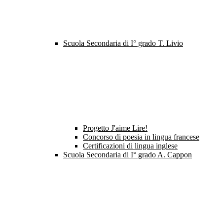
Scuola Secondaria di I° grado T. Livio
Progetto J'aime Lire!
Concorso di poesia in lingua francese
Certificazioni di lingua inglese
Scuola Secondaria di I° grado A. Cappon