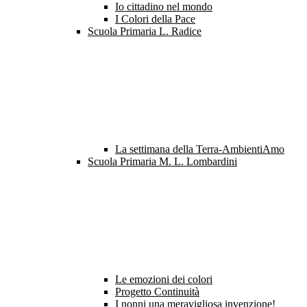
Io cittadino nel mondo
I Colori della Pace
Scuola Primaria L. Radice
La settimana della Terra-AmbientiAmo
Scuola Primaria M. L. Lombardini
Le emozioni dei colori
Progetto Continuità
I nonni una meravigliosa invenzione!