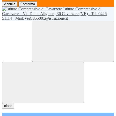
Annulla
Conferma
Istituto Comprensivo di
Cavarzere
Via Dante Alighieri, 36 Cavarzere (VE) - Tel. 0426
51114 - Mail: veiC85500x@istruzione.it
close