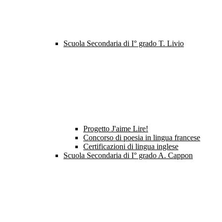
Scuola Secondaria di I° grado T. Livio
Progetto J'aime Lire!
Concorso di poesia in lingua francese
Certificazioni di lingua inglese
Scuola Secondaria di I° grado A. Cappon