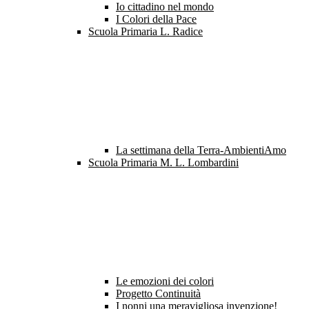
Io cittadino nel mondo
I Colori della Pace
Scuola Primaria L. Radice
La settimana della Terra-AmbientiAmo
Scuola Primaria M. L. Lombardini
Le emozioni dei colori
Progetto Continuità
I nonni una meravigliosa invenzione!