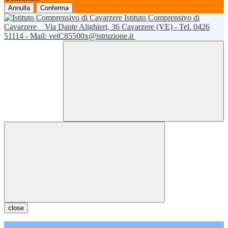
Annulla
Conferma
Istituto Comprensivo di
Cavarzere
Via Dante Alighieri, 36 Cavarzere (VE) - Tel. 0426
51114 - Mail: veiC85500x@istruzione.it
close