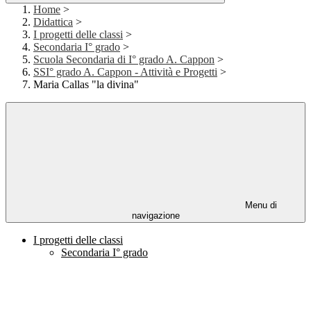
Home
>
Didattica
>
I progetti delle classi
>
Secondaria I° grado
>
Scuola Secondaria di I° grado A. Cappon
>
SSI° grado A. Cappon - Attività e Progetti
>
Maria Callas "la divina"
Menu di
navigazione
I progetti delle classi
Secondaria I° grado