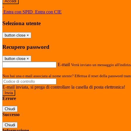
-
Entra con SPID
Entra con CIE
Seleziona utente
button close
×
Recupero password
button close
×
E-mail
Verrà inviato un messaggio all'indirizz
Non hai una e-mail associata al nome utente? Effettua il reset della password tram
E-mail inviata, si prega di controllare la casella di posta elettronica!
Errore
Chiudi
Successo
Chiudi
Informazione