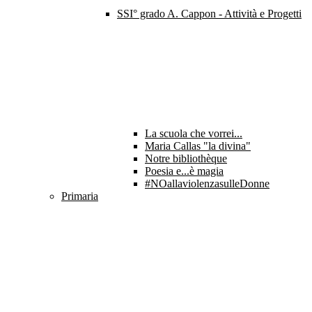
SSI° grado A. Cappon - Attività e Progetti
La scuola che vorrei...
Maria Callas "la divina"
Notre bibliothèque
Poesia e...è magia
#NOallaviolenzasulleDonne
Primaria