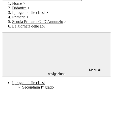
Home
>
Didattica
>
I progetti delle classi
>
Primaria
>
Scuola Primaria G. D'Annunzio
>
La giornata delle api
Menu di
navigazione
I progetti delle classi
Secondaria I° grado