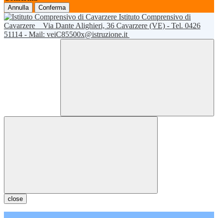
Annulla
Conferma
Istituto Comprensivo di
Cavarzere
Via Dante Alighieri, 36 Cavarzere (VE) - Tel. 0426
51114 - Mail: veiC85500x@istruzione.it
close