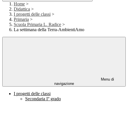
Home
>
Didattica
>
I progetti delle classi
>
Primaria
>
Scuola Primaria L. Radice
>
La settimana della Terra-AmbientiAmo
Menu di
navigazione
I progetti delle classi
Secondaria I° grado