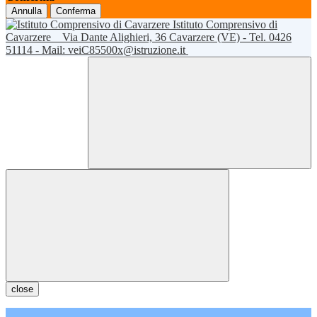
Annulla
Conferma
Istituto Comprensivo di
Cavarzere
Via Dante Alighieri, 36 Cavarzere (VE) - Tel. 0426
51114 - Mail: veiC85500x@istruzione.it
close