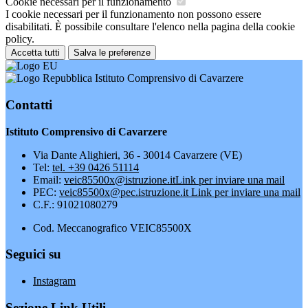
Cookie necessari per il funzionamento
I cookie necessari per il funzionamento non possono essere
disabilitati. È possibile consultare l'elenco nella pagina della cookie
policy.
Accetta tutti
Salva le preferenze
Istituto Comprensivo di Cavarzere
Contatti
Istituto Comprensivo di Cavarzere
Via Dante Alighieri, 36 - 30014 Cavarzere (VE)
Tel:
tel. +39 0426 51114
Email:
veic85500x@istruzione.it
Link per inviare una mail
PEC:
veic85500x@pec.istruzione.it
Link per inviare una mail
C.F.: 91021080279
Cod. Meccanografico VEIC85500X
Seguici su
Instagram
Sezione Link Utili