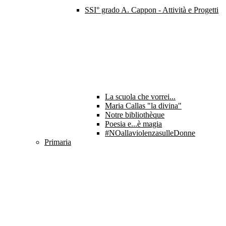
SSI° grado A. Cappon - Attività e Progetti
La scuola che vorrei...
Maria Callas "la divina"
Notre bibliothèque
Poesia e...è magia
#NOallaviolenzasulleDonne
Primaria