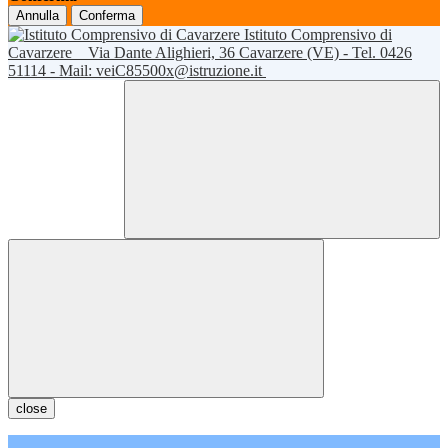
Annulla
Conferma
Istituto Comprensivo di
Cavarzere
Via Dante Alighieri, 36 Cavarzere (VE) - Tel. 0426
51114 - Mail: veiC85500x@istruzione.it
close