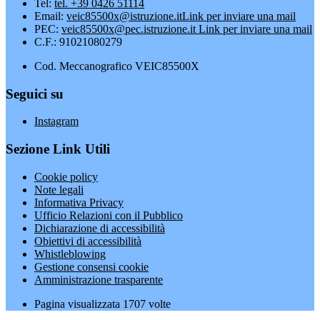
Tel:
tel. +39 0426 51114
Email:
veic85500x@istruzione.it
Link per inviare una mail
PEC:
veic85500x@pec.istruzione.it
Link per inviare una mail
C.F.: 91021080279
Cod. Meccanografico VEIC85500X
Seguici su
Instagram
Sezione Link Utili
Cookie policy
Note legali
Informativa Privacy
Ufficio Relazioni con il Pubblico
Dichiarazione di accessibilità
Obiettivi di accessibilità
Whistleblowing
Gestione consensi cookie
Amministrazione trasparente
Pagina visualizzata
1707
volte