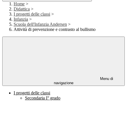
Home
>
Didattica
>
I progetti delle classi
>
Infanzia
>
Scuola dell'Infanzia Andersen
>
Attività di prevenzione e contrasto al bullismo
Menu di
navigazione
I progetti delle classi
Secondaria I° grado