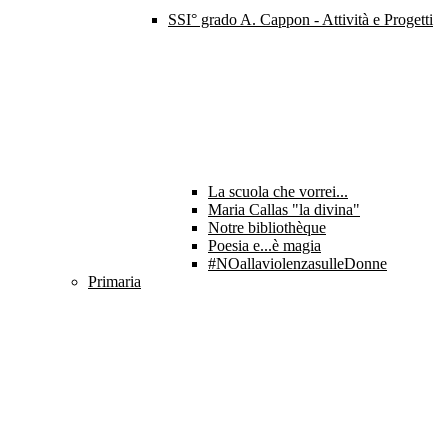
SSI° grado A. Cappon - Attività e Progetti
La scuola che vorrei...
Maria Callas "la divina"
Notre bibliothèque
Poesia e...è magia
#NOallaviolenzasulleDonne
Primaria