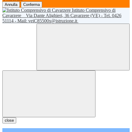
Annulla
Conferma
Istituto Comprensivo di
Cavarzere
Via Dante Alighieri, 36 Cavarzere (VE) - Tel. 0426
51114 - Mail: veiC85500x@istruzione.it
close