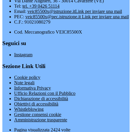
Via Dante Alighieri, 36 - 30014 Cavarzere (VE)
Tel:
tel. +39 0426 51114
Email:
veic85500x@istruzione.it
Link per inviare una mail
PEC:
veic85500x@pec.istruzione.it
Link per inviare una mail
C.F.: 91021080279
Cod. Meccanografico VEIC85500X
Seguici su
Instagram
Sezione Link Utili
Cookie policy
Note legali
Informativa Privacy
Ufficio Relazioni con il Pubblico
Dichiarazione di accessibilità
Obiettivi di accessibilità
Whistleblowing
Gestione consensi cookie
Amministrazione trasparente
Pagina visualizzata
2424
volte