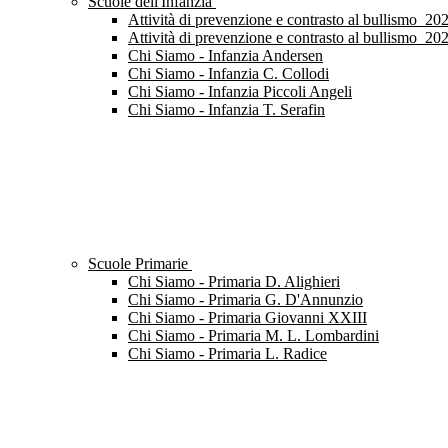
Scuole dell'Infanzia
Attività di prevenzione e contrasto al bullismo_2
Attività di prevenzione e contrasto al bullismo_2
Chi Siamo - Infanzia Andersen
Chi Siamo - Infanzia C. Collodi
Chi Siamo - Infanzia Piccoli Angeli
Chi Siamo - Infanzia T. Serafin
Scuole Primarie
Chi Siamo - Primaria D. Alighieri
Chi Siamo - Primaria G. D'Annunzio
Chi Siamo - Primaria Giovanni XXIII
Chi Siamo - Primaria M. L. Lombardini
Chi Siamo - Primaria L. Radice