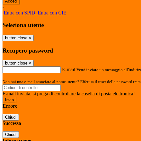
-
Entra con SPID
Entra con CIE
Seleziona utente
button close
×
Recupero password
button close
×
E-mail
Verrà inviato un messaggio all'indirizz
Non hai una e-mail associata al nome utente? Effettua il reset della password tram
E-mail inviata, si prega di controllare la casella di posta elettronica!
Errore
Chiudi
Successo
Chiudi
Informazione