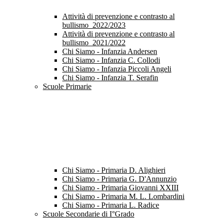
Attività di prevenzione e contrasto al
bullismo_2022/2023
Attività di prevenzione e contrasto al
bullismo_2021/2022
Chi Siamo - Infanzia Andersen
Chi Siamo - Infanzia C. Collodi
Chi Siamo - Infanzia Piccoli Angeli
Chi Siamo - Infanzia T. Serafin
Scuole Primarie
Chi Siamo - Primaria D. Alighieri
Chi Siamo - Primaria G. D'Annunzio
Chi Siamo - Primaria Giovanni XXIII
Chi Siamo - Primaria M. L. Lombardini
Chi Siamo - Primaria L. Radice
Scuole Secondarie di I°Grado