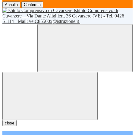
Annulla
Conferma
Istituto Comprensivo di
Cavarzere
Via Dante Alighieri, 36 Cavarzere (VE) - Tel. 0426
51114 - Mail: veiC85500x@istruzione.it
close