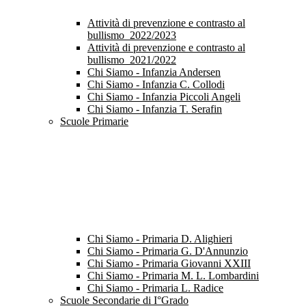
Attività di prevenzione e contrasto al
bullismo_2022/2023
Attività di prevenzione e contrasto al
bullismo_2021/2022
Chi Siamo - Infanzia Andersen
Chi Siamo - Infanzia C. Collodi
Chi Siamo - Infanzia Piccoli Angeli
Chi Siamo - Infanzia T. Serafin
Scuole Primarie
Chi Siamo - Primaria D. Alighieri
Chi Siamo - Primaria G. D'Annunzio
Chi Siamo - Primaria Giovanni XXIII
Chi Siamo - Primaria M. L. Lombardini
Chi Siamo - Primaria L. Radice
Scuole Secondarie di I°Grado