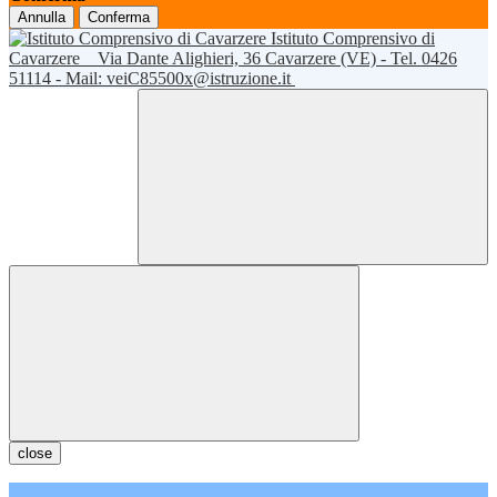
Annulla
Conferma
Istituto Comprensivo di
Cavarzere
Via Dante Alighieri, 36 Cavarzere (VE) - Tel. 0426
51114 - Mail: veiC85500x@istruzione.it
close