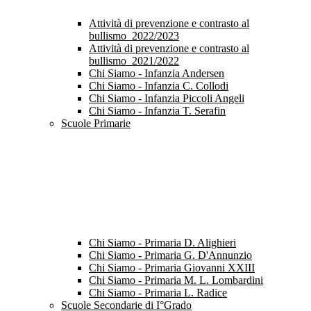
Attività di prevenzione e contrasto al
bullismo_2022/2023
Attività di prevenzione e contrasto al
bullismo_2021/2022
Chi Siamo - Infanzia Andersen
Chi Siamo - Infanzia C. Collodi
Chi Siamo - Infanzia Piccoli Angeli
Chi Siamo - Infanzia T. Serafin
Scuole Primarie
Chi Siamo - Primaria D. Alighieri
Chi Siamo - Primaria G. D'Annunzio
Chi Siamo - Primaria Giovanni XXIII
Chi Siamo - Primaria M. L. Lombardini
Chi Siamo - Primaria L. Radice
Scuole Secondarie di I°Grado