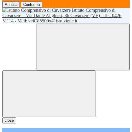
Annulla
Conferma
Istituto Comprensivo di
Cavarzere
Via Dante Alighieri, 36 Cavarzere (VE) - Tel. 0426
51114 - Mail: veiC85500x@istruzione.it
close