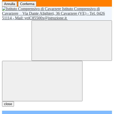
Annulla
Conferma
Istituto Comprensivo di
Cavarzere
Via Dante Alighieri, 36 Cavarzere (VE) - Tel. 0426
51114 - Mail: veiC85500x@istruzione.it
close