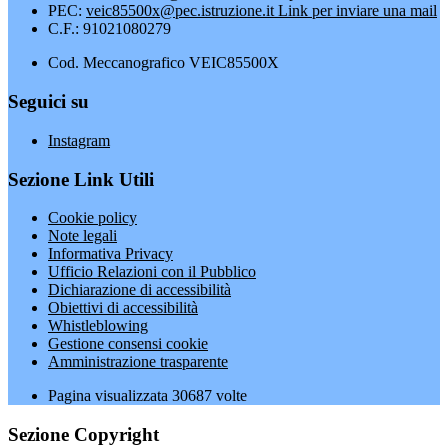
PEC:
veic85500x@pec.istruzione.it
Link per inviare una mail
C.F.: 91021080279
Cod. Meccanografico VEIC85500X
Seguici su
Instagram
Sezione Link Utili
Cookie policy
Note legali
Informativa Privacy
Ufficio Relazioni con il Pubblico
Dichiarazione di accessibilità
Obiettivi di accessibilità
Whistleblowing
Gestione consensi cookie
Amministrazione trasparente
Pagina visualizzata
30687
volte
Sezione Copyright