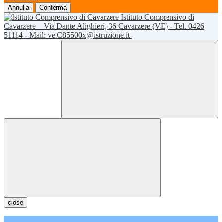
Annulla
Conferma
Istituto Comprensivo di
Cavarzere
Via Dante Alighieri, 36 Cavarzere (VE) - Tel. 0426
51114 - Mail: veiC85500x@istruzione.it
close