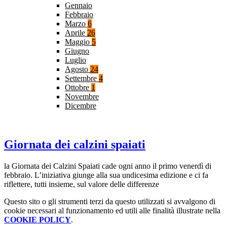
Gennaio
Febbraio
Marzo
6
Aprile
26
Maggio
5
Giugno
Luglio
Agosto
24
Settembre
4
Ottobre
1
Novembre
Dicembre
Giornata dei calzini spaiati
la Giornata dei Calzini Spaiati cade ogni anno il primo venerdì di
febbraio. L’iniziativa giunge alla sua undicesima edizione e ci fa
riflettere, tutti insieme, sul valore delle differenze
Questo sito o gli strumenti terzi da questo utilizzati si avvalgono di
cookie necessari al funzionamento ed utili alle finalità illustrate nella
COOKIE POLICY
.