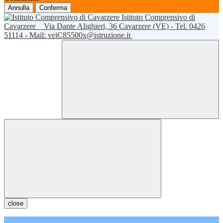
Annulla
Conferma
Istituto Comprensivo di
Cavarzere
Via Dante Alighieri, 36 Cavarzere (VE) - Tel. 0426
51114 - Mail: veiC85500x@istruzione.it
close