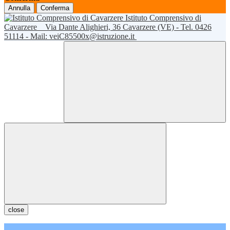
Annulla
Conferma
Istituto Comprensivo di
Cavarzere
Via Dante Alighieri, 36 Cavarzere (VE) - Tel. 0426
51114 - Mail: veiC85500x@istruzione.it
close