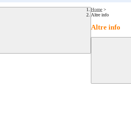
Home
>
Altre info
Altre info