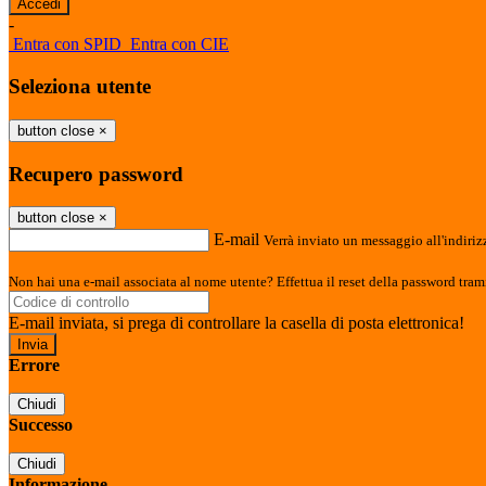
-
Entra con SPID
Entra con CIE
Seleziona utente
button close
×
Recupero password
button close
×
E-mail
Verrà inviato un messaggio all'indirizz
Non hai una e-mail associata al nome utente? Effettua il reset della password tram
E-mail inviata, si prega di controllare la casella di posta elettronica!
Errore
Chiudi
Successo
Chiudi
Informazione