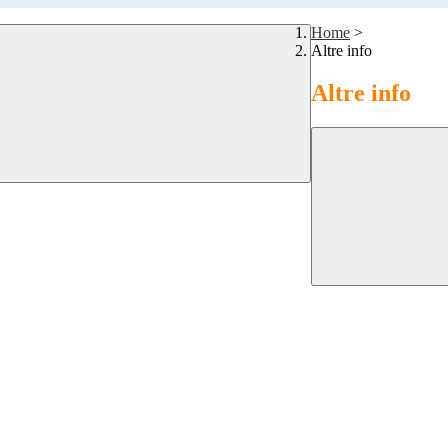
Home
>
Altre info
Altre info