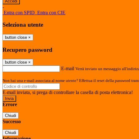
-
Entra con SPID
Entra con CIE
Seleziona utente
button close
×
Recupero password
button close
×
E-mail
Verrà inviato un messaggio all'indirizz
Non hai una e-mail associata al nome utente? Effettua il reset della password tram
E-mail inviata, si prega di controllare la casella di posta elettronica!
Errore
Chiudi
Successo
Chiudi
Informazione