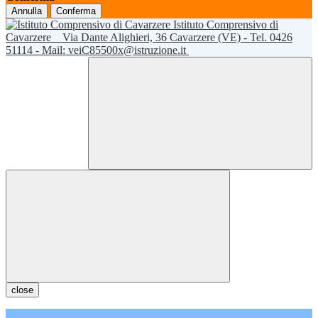
Annulla
Conferma
Istituto Comprensivo di
Cavarzere
Via Dante Alighieri, 36 Cavarzere (VE) - Tel. 0426
51114 - Mail: veiC85500x@istruzione.it
close