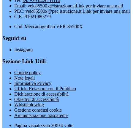
Tel:
tel. +39 0426 51114
Email:
veic85500x@istruzione.it
Link per inviare una mail
PEC:
veic85500x@pec.istruzione.it
Link per inviare una mail
C.F.: 91021080279
Cod. Meccanografico VEIC85500X
Seguici su
Instagram
Sezione Link Utili
Cookie policy
Note legali
Informativa Privacy
Ufficio Relazioni con il Pubblico
Dichiarazione di accessibilità
Obiettivi di accessibilità
Whistleblowing
Gestione consensi cookie
Amministrazione trasparente
Pagina visualizzata
30674
volte