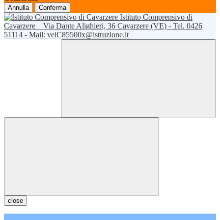
Annulla
Conferma
Istituto Comprensivo di
Cavarzere
Via Dante Alighieri, 36 Cavarzere (VE) - Tel. 0426
51114 - Mail: veiC85500x@istruzione.it
close