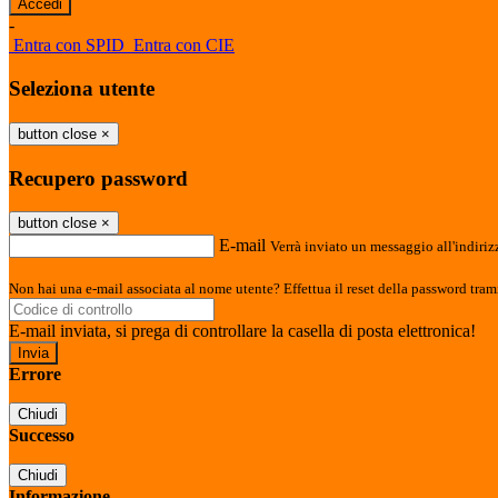
-
Entra con SPID
Entra con CIE
Seleziona utente
button close
×
Recupero password
button close
×
E-mail
Verrà inviato un messaggio all'indirizz
Non hai una e-mail associata al nome utente? Effettua il reset della password tram
E-mail inviata, si prega di controllare la casella di posta elettronica!
Errore
Chiudi
Successo
Chiudi
Informazione