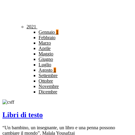
2021
Gennaio
1
Febbraio
Marzo
Aprile
Maggio
Giugno
Luglio
Agosto
1
Settembre
Ottobre
Novembre
Dicembre
Libri di testo
“Un bambino, un insegnante, un libro e una penna possono
cambiare il mondo”. Malala Yousafzai