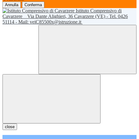
Annulla
Conferma
Istituto Comprensivo di
Cavarzere
Via Dante Alighieri, 36 Cavarzere (VE) - Tel. 0426
51114 - Mail: veiC85500x@istruzione.it
close