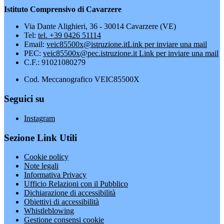
Istituto Comprensivo di Cavarzere
Via Dante Alighieri, 36 - 30014 Cavarzere (VE)
Tel:
tel. +39 0426 51114
Email:
veic85500x@istruzione.it
Link per inviare una mail
PEC:
veic85500x@pec.istruzione.it
Link per inviare una mail
C.F.: 91021080279
Cod. Meccanografico VEIC85500X
Seguici su
Instagram
Sezione Link Utili
Cookie policy
Note legali
Informativa Privacy
Ufficio Relazioni con il Pubblico
Dichiarazione di accessibilità
Obiettivi di accessibilità
Whistleblowing
Gestione consensi cookie