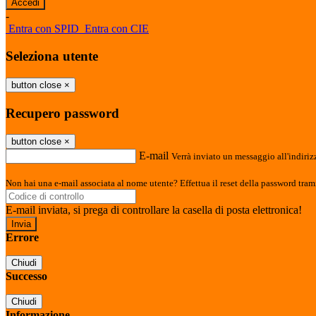
-
Entra con SPID
Entra con CIE
Seleziona utente
button close
×
Recupero password
button close
×
E-mail
Verrà inviato un messaggio all'indirizz
Non hai una e-mail associata al nome utente? Effettua il reset della password tram
E-mail inviata, si prega di controllare la casella di posta elettronica!
Errore
Chiudi
Successo
Chiudi
Informazione