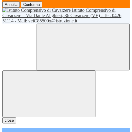
Annulla
Conferma
Istituto Comprensivo di
Cavarzere
Via Dante Alighieri, 36 Cavarzere (VE) - Tel. 0426
51114 - Mail: veiC85500x@istruzione.it
close