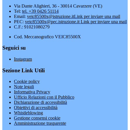
Via Dante Alighieri, 36 - 30014 Cavarzere (VE)
Tel:
tel. +39 0426 51114
Email:
veic85500x@istruzione.it
Link per inviare una mail
PEC:
veic85500x@pec.istruzione.it
Link per inviare una mail
C.F.: 91021080279
Cod. Meccanografico VEIC85500X
Seguici su
Instagram
Sezione Link Utili
Cookie policy
Note legali
Informativa Privacy
Ufficio Relazioni con il Pubblico
Dichiarazione di accessibilità
Obiettivi di accessibilità
Whistleblowing
Gestione consensi cookie
Amministrazione trasparente