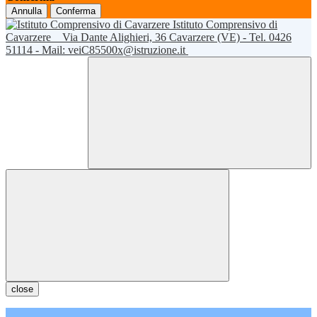
Annulla
Conferma
Istituto Comprensivo di
Cavarzere
Via Dante Alighieri, 36 Cavarzere (VE) - Tel. 0426
51114 - Mail: veiC85500x@istruzione.it
close