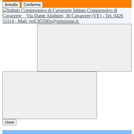
Annulla
Conferma
Istituto Comprensivo di
Cavarzere
Via Dante Alighieri, 36 Cavarzere (VE) - Tel. 0426
51114 - Mail: veiC85500x@istruzione.it
close