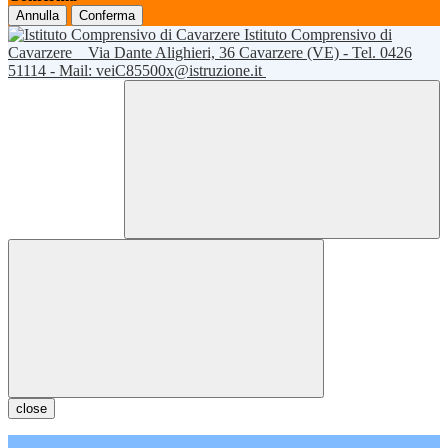
Annulla
Conferma
Istituto Comprensivo di
Cavarzere
Via Dante Alighieri, 36 Cavarzere (VE) - Tel. 0426
51114 - Mail: veiC85500x@istruzione.it
close