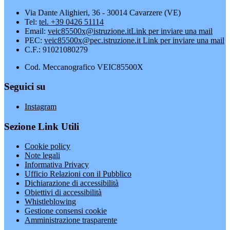
Via Dante Alighieri, 36 - 30014 Cavarzere (VE)
Tel:
tel. +39 0426 51114
Email:
veic85500x@istruzione.it
Link per inviare una mail
PEC:
veic85500x@pec.istruzione.it
Link per inviare una mail
C.F.: 91021080279
Cod. Meccanografico VEIC85500X
Seguici su
Instagram
Sezione Link Utili
Cookie policy
Note legali
Informativa Privacy
Ufficio Relazioni con il Pubblico
Dichiarazione di accessibilità
Obiettivi di accessibilità
Whistleblowing
Gestione consensi cookie
Amministrazione trasparente