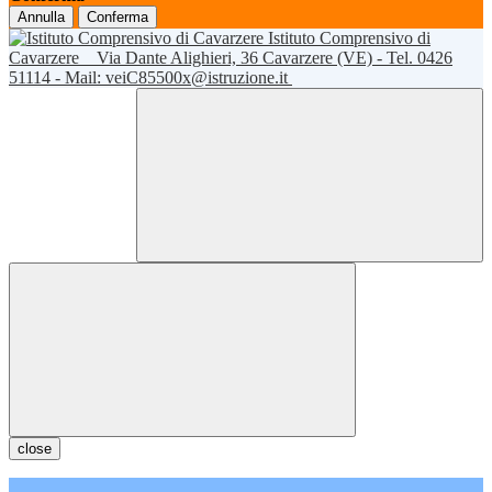
Annulla
Conferma
Istituto Comprensivo di
Cavarzere
Via Dante Alighieri, 36 Cavarzere (VE) - Tel. 0426
51114 - Mail: veiC85500x@istruzione.it
close