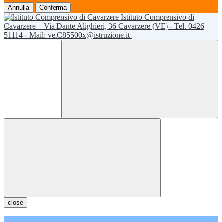
Annulla
Conferma
Istituto Comprensivo di
Cavarzere
Via Dante Alighieri, 36 Cavarzere (VE) - Tel. 0426
51114 - Mail: veiC85500x@istruzione.it
close