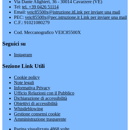
Via Dante Alighieri, 36 - 30014 Cavarzere (VE)
Tel:
tel. +39 0426 51114
Email:
veic85500x@istruzione.it
Link per inviare una mail
PEC:
veic85500x@pec.istruzione.it
Link per inviare una mail
C.F.: 91021080279
Cod. Meccanografico VEIC85500X
Seguici su
Instagram
Sezione Link Utili
Cookie policy
Note legali
Informativa Privacy
Ufficio Relazioni con il Pubblico
Dichiarazione di accessibilità
Obiettivi di accessibilità
Whistleblowing
Gestione consensi cookie
Amministrazione trasparente
Pagina visualizzata
4868
volte