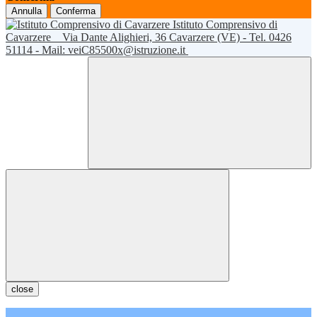
Annulla
Conferma
Istituto Comprensivo di
Cavarzere
Via Dante Alighieri, 36 Cavarzere (VE) - Tel. 0426
51114 - Mail: veiC85500x@istruzione.it
close