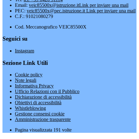
Email:
veic85500x@istruzione.it
Link per inviare una mail
PEC:
veic85500x@pec.istruzione.it
Link per inviare una mail
C.F.: 91021080279
Cod. Meccanografico VEIC85500X
Seguici su
Instagram
Sezione Link Utili
Cookie policy
Note legali
Informativa Privacy
Ufficio Relazioni con il Pubblico
Dichiarazione di accessibilità
Obiettivi di accessibilità
Whistleblowing
Gestione consensi cookie
Amministrazione trasparente
Pagina visualizzata
191
volte