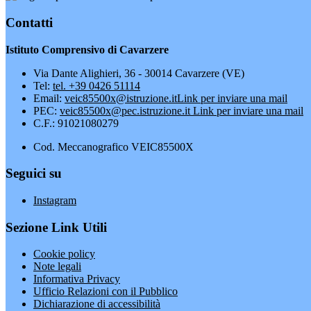
Contatti
Istituto Comprensivo di Cavarzere
Via Dante Alighieri, 36 - 30014 Cavarzere (VE)
Tel:
tel. +39 0426 51114
Email:
veic85500x@istruzione.it
Link per inviare una mail
PEC:
veic85500x@pec.istruzione.it
Link per inviare una mail
C.F.: 91021080279
Cod. Meccanografico VEIC85500X
Seguici su
Instagram
Sezione Link Utili
Cookie policy
Note legali
Informativa Privacy
Ufficio Relazioni con il Pubblico
Dichiarazione di accessibilità