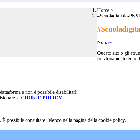
Home
>
#Scuoladigitale-PNS
#Scuoladigit
Notizie
Questo sito o gli stru
funzionamento ed utili 
attaforma e non è possibile disabilitarli.
isionare la
COOKIE POLICY
.
 È possibile consultare l'elenco nella pagina della cookie policy.