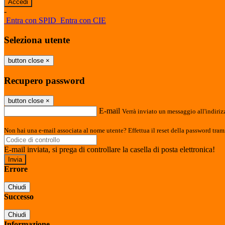
-
Entra con SPID
Entra con CIE
Seleziona utente
button close
×
Recupero password
button close
×
E-mail
Verrà inviato un messaggio all'indirizz
Non hai una e-mail associata al nome utente? Effettua il reset della password tram
E-mail inviata, si prega di controllare la casella di posta elettronica!
Errore
Chiudi
Successo
Chiudi
Informazione