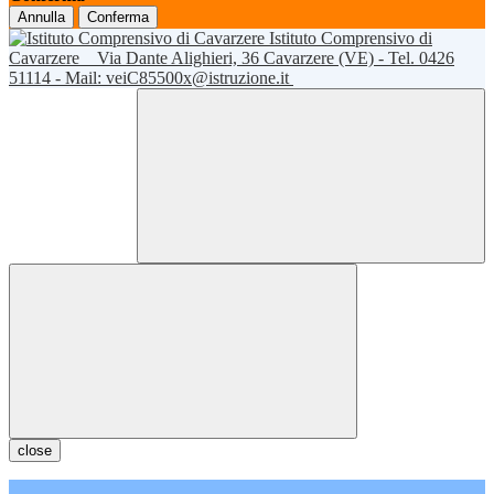
Annulla
Conferma
Istituto Comprensivo di
Cavarzere
Via Dante Alighieri, 36 Cavarzere (VE) - Tel. 0426
51114 - Mail: veiC85500x@istruzione.it
close