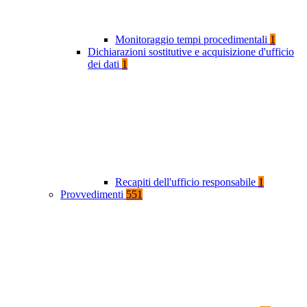
Monitoraggio tempi procedimentali
1
Dichiarazioni sostitutive e acquisizione d'ufficio
dei dati
1
Recapiti dell'ufficio responsabile
1
Provvedimenti
551