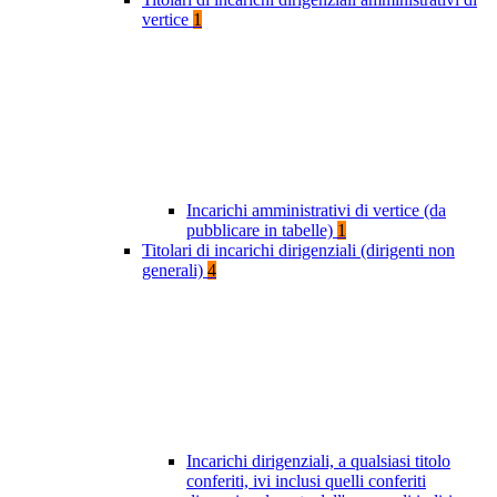
vertice
1
Incarichi amministrativi di vertice (da
pubblicare in tabelle)
1
Titolari di incarichi dirigenziali (dirigenti non
generali)
4
Incarichi dirigenziali, a qualsiasi titolo
conferiti, ivi inclusi quelli conferiti