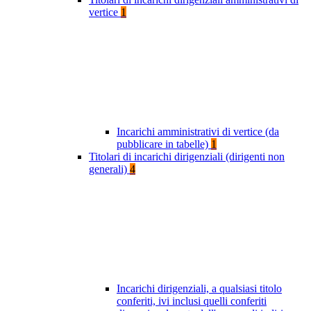
vertice
1
Incarichi amministrativi di vertice (da
pubblicare in tabelle)
1
Titolari di incarichi dirigenziali (dirigenti non
generali)
4
Incarichi dirigenziali, a qualsiasi titolo
conferiti, ivi inclusi quelli conferiti