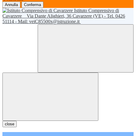
Annulla
Conferma
Istituto Comprensivo di
Cavarzere
Via Dante Alighieri, 36 Cavarzere (VE) - Tel. 0426
51114 - Mail: veiC85500x@istruzione.it
close