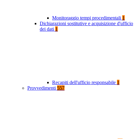
Monitoraggio tempi procedimentali
1
Dichiarazioni sostitutive e acquisizione d'ufficio
dei dati
1
Recapiti dell'ufficio responsabile
1
Provvedimenti
557