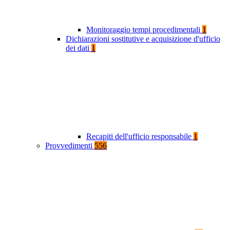
Monitoraggio tempi procedimentali
1
Dichiarazioni sostitutive e acquisizione d'ufficio
dei dati
1
Recapiti dell'ufficio responsabile
1
Provvedimenti
556