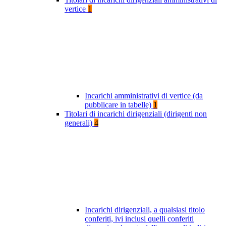
vertice
1
Incarichi amministrativi di vertice (da
pubblicare in tabelle)
1
Titolari di incarichi dirigenziali (dirigenti non
generali)
4
Incarichi dirigenziali, a qualsiasi titolo
conferiti, ivi inclusi quelli conferiti