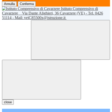
Annulla
Conferma
Istituto Comprensivo di
Cavarzere
Via Dante Alighieri, 36 Cavarzere (VE) - Tel. 0426
51114 - Mail: veiC85500x@istruzione.it
close