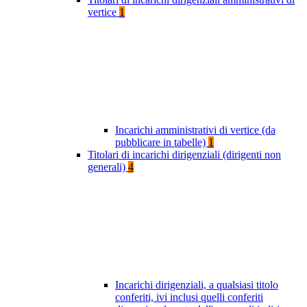
vertice
1
Incarichi amministrativi di vertice (da
pubblicare in tabelle)
1
Titolari di incarichi dirigenziali (dirigenti non
generali)
4
Incarichi dirigenziali, a qualsiasi titolo
conferiti, ivi inclusi quelli conferiti