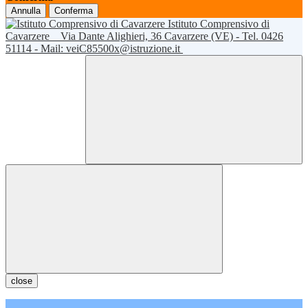
Annulla
Conferma
Istituto Comprensivo di
Cavarzere
Via Dante Alighieri, 36 Cavarzere (VE) - Tel. 0426
51114 - Mail: veiC85500x@istruzione.it
close