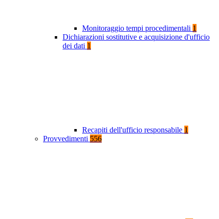
Monitoraggio tempi procedimentali
1
Dichiarazioni sostitutive e acquisizione d'ufficio
dei dati
1
Recapiti dell'ufficio responsabile
1
Provvedimenti
556