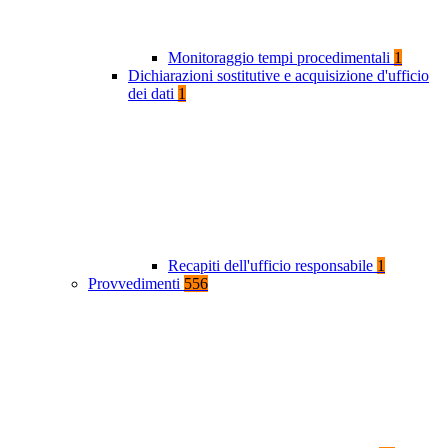
Monitoraggio tempi procedimentali
1
Dichiarazioni sostitutive e acquisizione d'ufficio
dei dati
1
Recapiti dell'ufficio responsabile
1
Provvedimenti
556