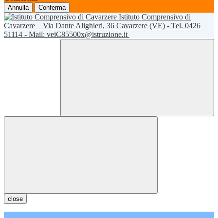
Annulla
Conferma
Istituto Comprensivo di
Cavarzere
Via Dante Alighieri, 36 Cavarzere (VE) - Tel. 0426
51114 - Mail: veiC85500x@istruzione.it
close