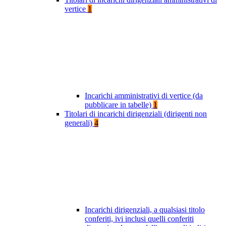
vertice
1
Incarichi amministrativi di vertice (da
pubblicare in tabelle)
1
Titolari di incarichi dirigenziali (dirigenti non
generali)
4
Incarichi dirigenziali, a qualsiasi titolo
conferiti, ivi inclusi quelli conferiti