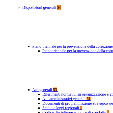
Disposizioni generali
64
Piano triennale per la prevenzione della corruzione
Piano triennale per la prevenzione della co
Atti generali
53
Riferimenti normativi su organizzazione e at
Atti amministrativi generali
31
Documenti di programmazione strategico-ge
Statuti e leggi regionali
1
Codice disciplinare e codice di condotta
2