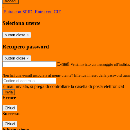
-
Entra con SPID
Entra con CIE
Seleziona utente
button close
×
Recupero password
button close
×
E-mail
Verrà inviato un messaggio all'indirizz
Non hai una e-mail associata al nome utente? Effettua il reset della password tram
E-mail inviata, si prega di controllare la casella di posta elettronica!
Errore
Chiudi
Successo
Chiudi
Informazione