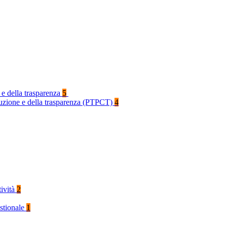
 e della trasparenza
5
rruzione e della trasparenza (PTPCT)
4
tività
2
stionale
1