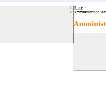
Home
>
Amministrazione Tra
Amministr