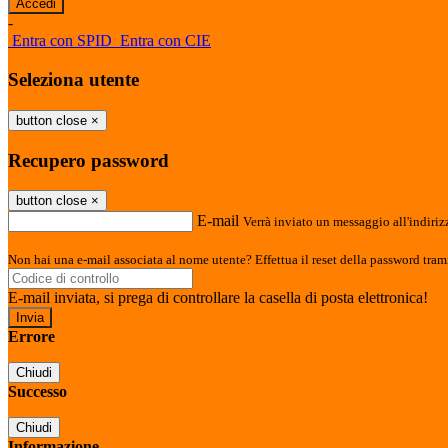
-
Entra con SPID
Entra con CIE
Seleziona utente
button close
×
Recupero password
button close
×
E-mail
Verrà inviato un messaggio all'indirizz
Non hai una e-mail associata al nome utente? Effettua il reset della password tram
E-mail inviata, si prega di controllare la casella di posta elettronica!
Errore
Chiudi
Successo
Chiudi
Informazione