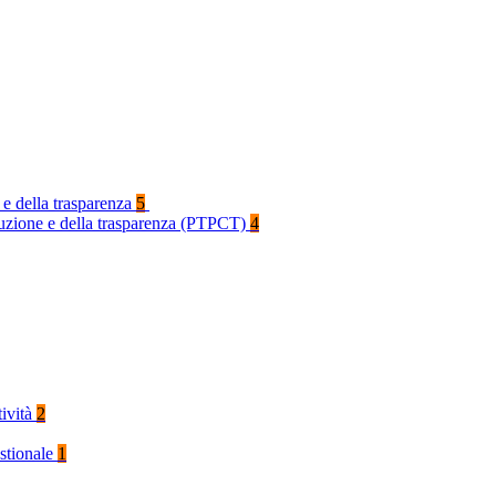
 e della trasparenza
5
rruzione e della trasparenza (PTPCT)
4
tività
2
stionale
1