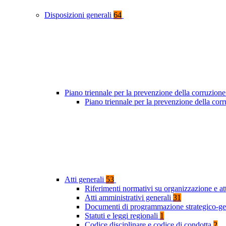
Disposizioni generali
64
Piano triennale per la prevenzione della corruzione
Piano triennale per la prevenzione della co
Atti generali
53
Riferimenti normativi su organizzazione e at
Atti amministrativi generali
31
Documenti di programmazione strategico-ge
Statuti e leggi regionali
1
Codice disciplinare e codice di condotta
2