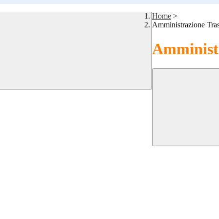
Home
>
Amministrazione Tra
Amministr