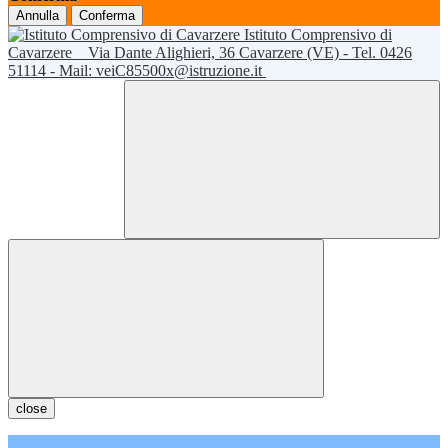
Annulla
Conferma
Istituto Comprensivo di
Cavarzere
Via Dante Alighieri, 36 Cavarzere (VE) - Tel. 0426
51114 - Mail: veiC85500x@istruzione.it
close