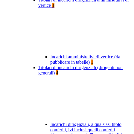
vertice
1
Incarichi amministrativi di vertice (da
pubblicare in tabelle)
1
Titolari di incarichi dirigenziali (dirigenti non
generali)
4
Incarichi dirigenziali, a qualsiasi titolo
conferiti, ivi inclusi quelli conferiti