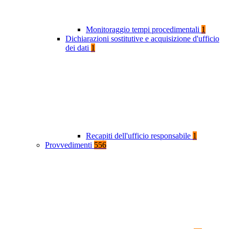
Monitoraggio tempi procedimentali
1
Dichiarazioni sostitutive e acquisizione d'ufficio
dei dati
1
Recapiti dell'ufficio responsabile
1
Provvedimenti
556