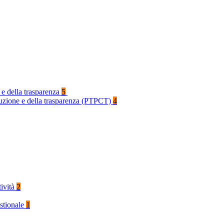
 e della trasparenza
5
rruzione e della trasparenza (PTPCT)
4
tività
2
stionale
1