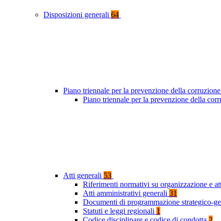
Disposizioni generali
64
Piano triennale per la prevenzione della corruzione
Piano triennale per la prevenzione della co
Atti generali
53
Riferimenti normativi su organizzazione e at
Atti amministrativi generali
31
Documenti di programmazione strategico-ge
Statuti e leggi regionali
1
Codice disciplinare e codice di condotta
2