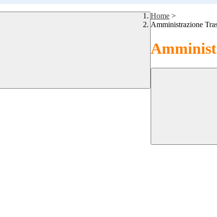
Home
>
Amministrazione Tra
Amministr