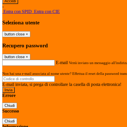
-
Entra con SPID
Entra con CIE
Seleziona utente
button close
×
Recupero password
button close
×
E-mail
Verrà inviato un messaggio all'indirizz
Non hai una e-mail associata al nome utente? Effettua il reset della password tram
E-mail inviata, si prega di controllare la casella di posta elettronica!
Errore
Chiudi
Successo
Chiudi
Informazione