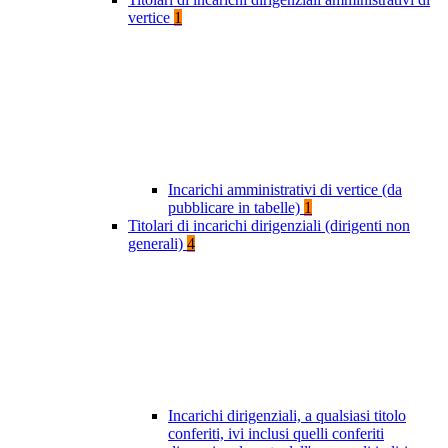
vertice
1
Incarichi amministrativi di vertice (da
pubblicare in tabelle)
1
Titolari di incarichi dirigenziali (dirigenti non
generali)
4
Incarichi dirigenziali, a qualsiasi titolo
conferiti, ivi inclusi quelli conferiti