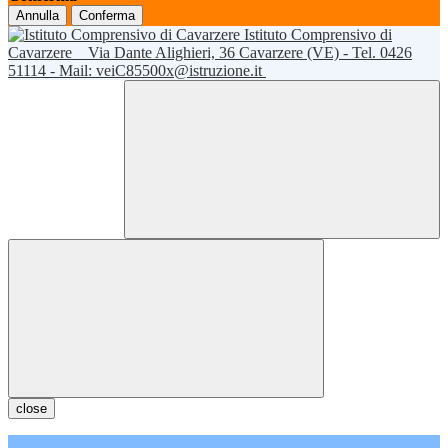
Annulla
Conferma
Istituto Comprensivo di
Cavarzere
Via Dante Alighieri, 36 Cavarzere (VE) - Tel. 0426
51114 - Mail: veiC85500x@istruzione.it
close