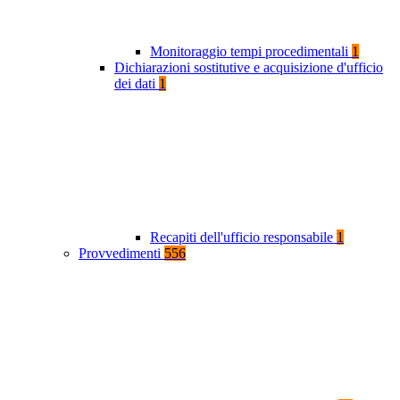
Monitoraggio tempi procedimentali
1
Dichiarazioni sostitutive e acquisizione d'ufficio
dei dati
1
Recapiti dell'ufficio responsabile
1
Provvedimenti
556