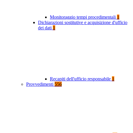
Monitoraggio tempi procedimentali
1
Dichiarazioni sostitutive e acquisizione d'ufficio
dei dati
1
Recapiti dell'ufficio responsabile
1
Provvedimenti
556