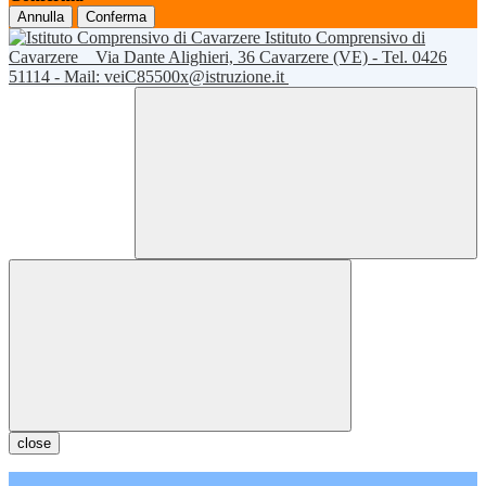
Annulla
Conferma
Istituto Comprensivo di
Cavarzere
Via Dante Alighieri, 36 Cavarzere (VE) - Tel. 0426
51114 - Mail: veiC85500x@istruzione.it
close