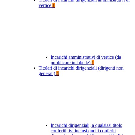
vertice
1
Incarichi amministrativi di vertice (da
pubblicare in tabelle)
1
Titolari di incarichi dirigenziali (dirigenti non
generali)
4
Incarichi dirigenziali, a qualsiasi titolo
conferiti, ivi inclusi quelli conferiti