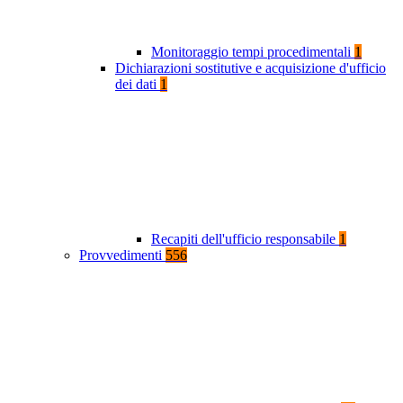
Monitoraggio tempi procedimentali
1
Dichiarazioni sostitutive e acquisizione d'ufficio
dei dati
1
Recapiti dell'ufficio responsabile
1
Provvedimenti
556