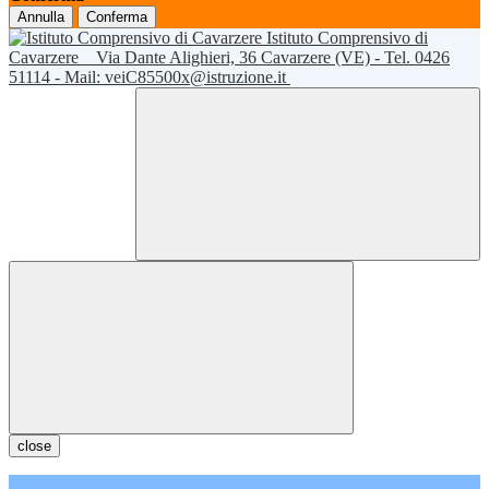
Annulla
Conferma
Istituto Comprensivo di
Cavarzere
Via Dante Alighieri, 36 Cavarzere (VE) - Tel. 0426
51114 - Mail: veiC85500x@istruzione.it
close