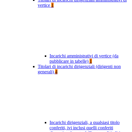
vertice
1
Incarichi amministrativi di vertice (da
pubblicare in tabelle)
1
Titolari di incarichi dirigenziali (dirigenti non
generali)
4
Incarichi dirigenziali, a qualsiasi titolo
conferiti, ivi inclusi quelli conferiti